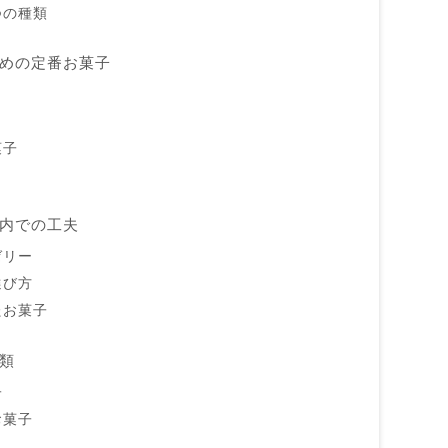
つの種類
めの定番お菓子
菓子
内での工夫
ゼリー
選び方
たお菓子
類
子
お菓子