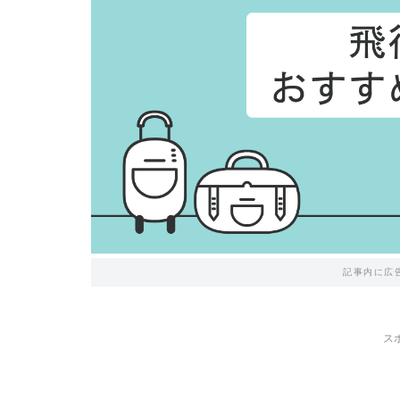
記事内に広
ス