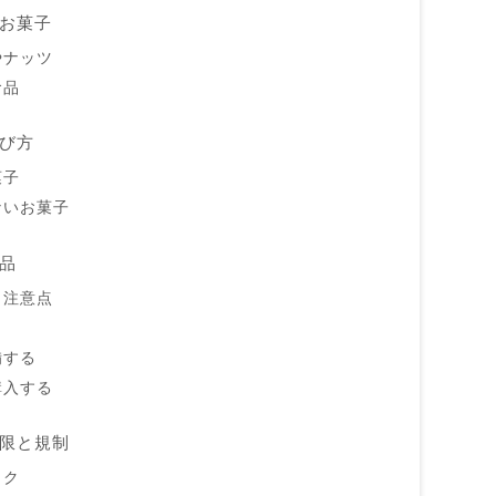
お菓子
やナッツ
食品
び方
菓子
ないお菓子
品
と注意点
備する
購入する
限と規制
ック