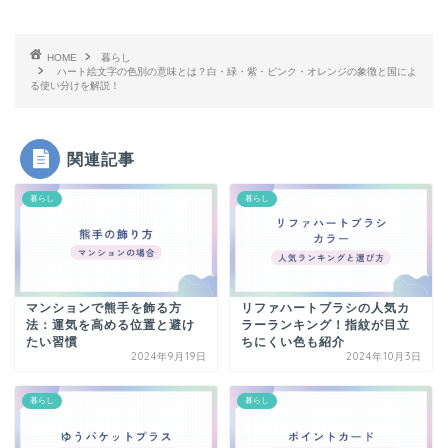
HOME
暮らし
ハート絵文字の色別の意味とは？白・緑・紫・ピンク・オレンジの象徴と国によ
る使い分けを解説！
関連記事
暮らし
暮らし
マンションで熊手を飾る方
リファハートブラシの人気カ
法：運気を高める位置と避け
ラーランキング！指紋が目立
たい習慣
ちにくい色も紹介
2024年9月19日
2024年10月3日
暮らし
暮らし