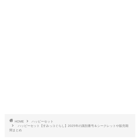
HOME
ハッピーセット
ハッピーセット【すみっコぐらし】2025年の識別番号＆シークレットや販売期
間まとめ