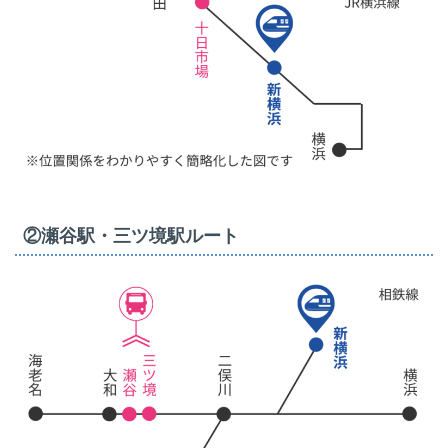
②瀬谷駅・三ツ境駅ルート