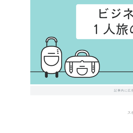
記事内に広
ス